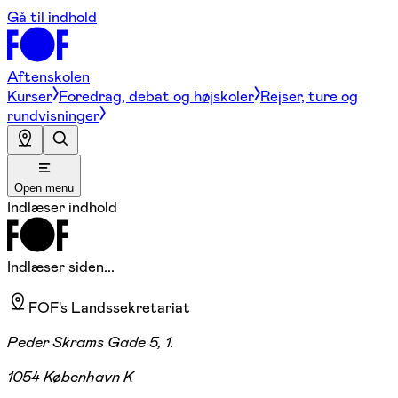
Gå til indhold
Aftenskolen
Kurser
Foredrag, debat og højskoler
Rejser, ture og
rundvisninger
Open menu
Indlæser indhold
Indlæser siden...
FOF's Landssekretariat
Peder Skrams Gade 5, 1.
1054 København K