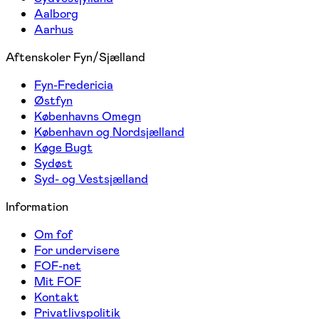
Aalborg
Aarhus
Aftenskoler Fyn/Sjælland
Fyn-Fredericia
Østfyn
Københavns Omegn
København og Nordsjælland
Køge Bugt
Sydøst
Syd- og Vestsjælland
Information
Om fof
For undervisere
FOF-net
Mit FOF
Kontakt
Privatlivspolitik