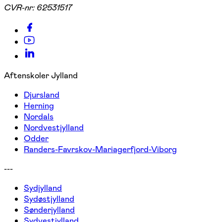
CVR-nr:
62531517
Aftenskoler Jylland
Djursland
Herning
Nordals
Nordvestjylland
Odder
Randers-Favrskov-Mariagerfjord-Viborg
---
Sydjylland
Sydøstjylland
Sønderjylland
Sydvestjylland