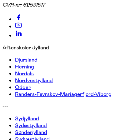
CVR-nr:
62531517
Aftenskoler Jylland
Djursland
Herning
Nordals
Nordvestjylland
Odder
Randers-Favrskov-Mariagerfjord-Viborg
---
Sydjylland
Sydøstjylland
Sønderjylland
Sydvestjylland