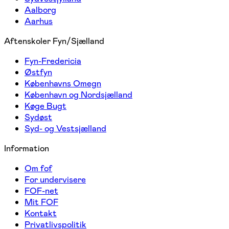
Aalborg
Aarhus
Aftenskoler Fyn/Sjælland
Fyn-Fredericia
Østfyn
Københavns Omegn
København og Nordsjælland
Køge Bugt
Sydøst
Syd- og Vestsjælland
Information
Om fof
For undervisere
FOF-net
Mit FOF
Kontakt
Privatlivspolitik