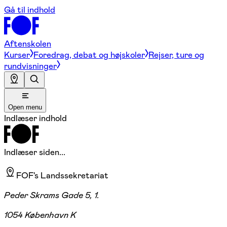
Gå til indhold
Aftenskolen
Kurser
Foredrag, debat og højskoler
Rejser, ture og
rundvisninger
Open menu
Indlæser indhold
Indlæser siden...
FOF's Landssekretariat
Peder Skrams Gade 5, 1.
1054 København K