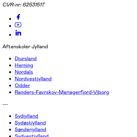
CVR-nr:
62531517
Aftenskoler Jylland
Djursland
Herning
Nordals
Nordvestjylland
Odder
Randers-Favrskov-Mariagerfjord-Viborg
---
Sydjylland
Sydøstjylland
Sønderjylland
Sydvestjylland