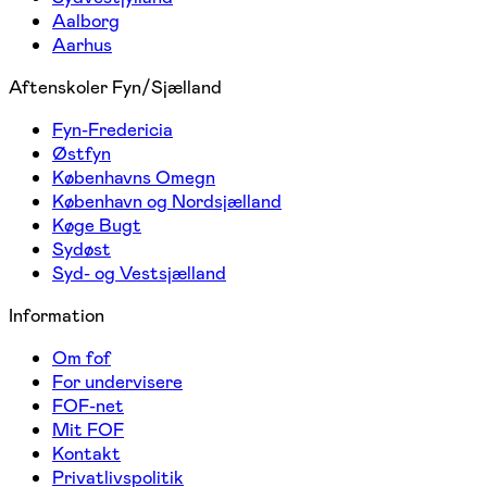
Aalborg
Aarhus
Aftenskoler Fyn/Sjælland
Fyn-Fredericia
Østfyn
Københavns Omegn
København og Nordsjælland
Køge Bugt
Sydøst
Syd- og Vestsjælland
Information
Om fof
For undervisere
FOF-net
Mit FOF
Kontakt
Privatlivspolitik