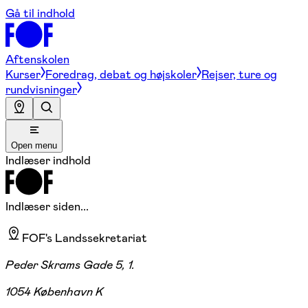
Gå til indhold
Aftenskolen
Kurser
Foredrag, debat og højskoler
Rejser, ture og
rundvisninger
Open menu
Indlæser indhold
Indlæser siden...
FOF's Landssekretariat
Peder Skrams Gade 5, 1.
1054 København K