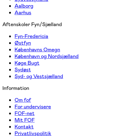
Aalborg
Aarhus
Aftenskoler Fyn/Sjælland
Fyn-Fredericia
Østfyn
Københavns Omegn
København og Nordsjælland
Køge Bugt
Sydøst
Syd- og Vestsjælland
Information
Om fof
For undervisere
FOF-net
Mit FOF
Kontakt
Privatlivspolitik