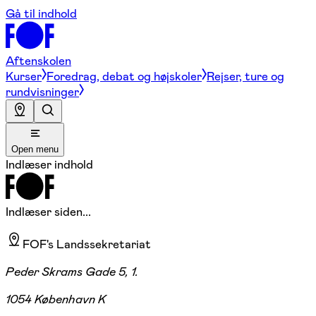
Gå til indhold
Aftenskolen
Kurser
Foredrag, debat og højskoler
Rejser, ture og
rundvisninger
Open menu
Indlæser indhold
Indlæser siden...
FOF's Landssekretariat
Peder Skrams Gade 5, 1.
1054 København K