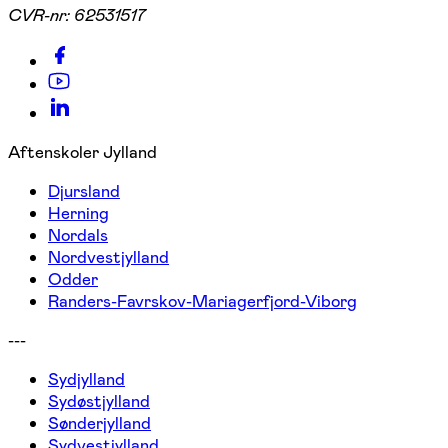
CVR-nr:
62531517
Aftenskoler Jylland
Djursland
Herning
Nordals
Nordvestjylland
Odder
Randers-Favrskov-Mariagerfjord-Viborg
---
Sydjylland
Sydøstjylland
Sønderjylland
Sydvestjylland