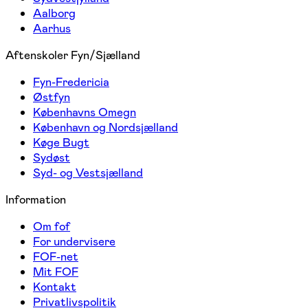
Aalborg
Aarhus
Aftenskoler Fyn/Sjælland
Fyn-Fredericia
Østfyn
Københavns Omegn
København og Nordsjælland
Køge Bugt
Sydøst
Syd- og Vestsjælland
Information
Om fof
For undervisere
FOF-net
Mit FOF
Kontakt
Privatlivspolitik