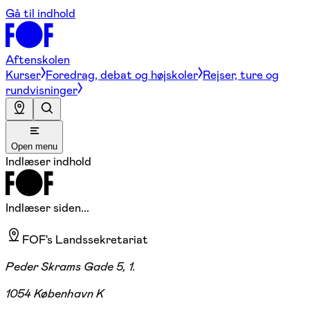
Gå til indhold
Aftenskolen
Kurser
Foredrag, debat og højskoler
Rejser, ture og
rundvisninger
Open menu
Indlæser indhold
Indlæser siden...
FOF's Landssekretariat
Peder Skrams Gade 5, 1.
1054 København K