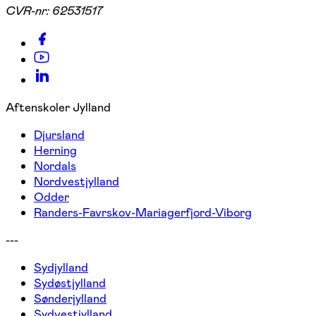
CVR-nr:
62531517
Aftenskoler Jylland
Djursland
Herning
Nordals
Nordvestjylland
Odder
Randers-Favrskov-Mariagerfjord-Viborg
---
Sydjylland
Sydøstjylland
Sønderjylland
Sydvestjylland