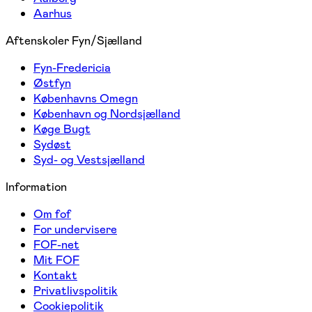
Aarhus
Aftenskoler Fyn/Sjælland
Fyn-Fredericia
Østfyn
Københavns Omegn
København og Nordsjælland
Køge Bugt
Sydøst
Syd- og Vestsjælland
Information
Om fof
For undervisere
FOF-net
Mit FOF
Kontakt
Privatlivspolitik
Cookiepolitik