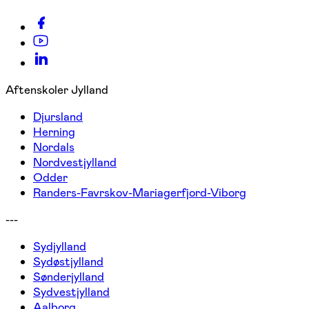
Aftenskoler Jylland
Djursland
Herning
Nordals
Nordvestjylland
Odder
Randers-Favrskov-Mariagerfjord-Viborg
---
Sydjylland
Sydøstjylland
Sønderjylland
Sydvestjylland
Aalborg