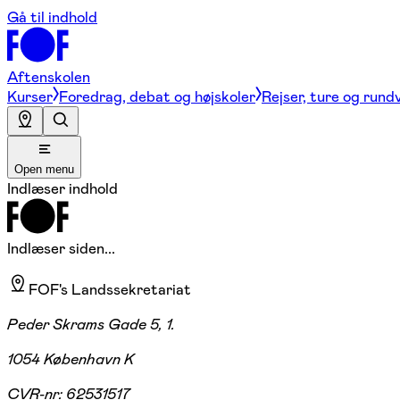
Gå til indhold
Aftenskolen
Kurser
Foredrag, debat og højskoler
Rejser, ture og rund
Open menu
Indlæser indhold
Indlæser siden...
FOF's Landssekretariat
Peder Skrams Gade 5, 1.
1054 København K
CVR-nr:
62531517