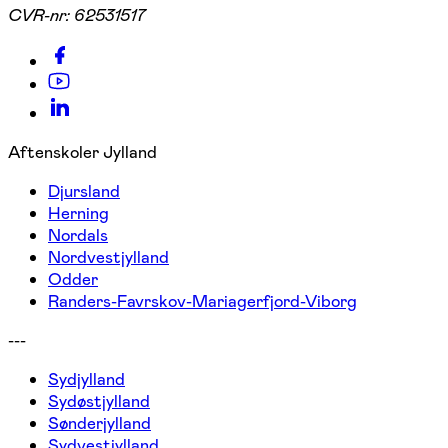
CVR-nr:
62531517
Aftenskoler Jylland
Djursland
Herning
Nordals
Nordvestjylland
Odder
Randers-Favrskov-Mariagerfjord-Viborg
---
Sydjylland
Sydøstjylland
Sønderjylland
Sydvestjylland