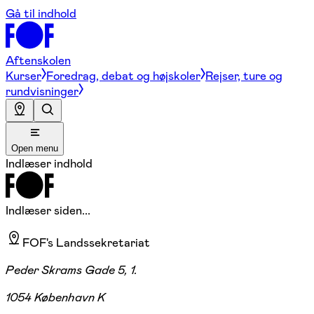
Gå til indhold
Aftenskolen
Kurser
Foredrag, debat og højskoler
Rejser, ture og
rundvisninger
Open menu
Indlæser indhold
Indlæser siden...
FOF's Landssekretariat
Peder Skrams Gade 5, 1.
1054 København K