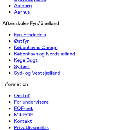
Aalborg
Aarhus
Aftenskoler Fyn/Sjælland
Fyn-Fredericia
Østfyn
Københavns Omegn
København og Nordsjælland
Køge Bugt
Sydøst
Syd- og Vestsjælland
Information
Om fof
For undervisere
FOF-net
Mit FOF
Kontakt
Privatlivspolitik