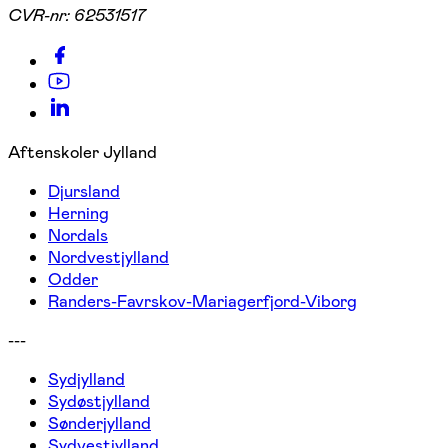
CVR-nr:
62531517
Aftenskoler Jylland
Djursland
Herning
Nordals
Nordvestjylland
Odder
Randers-Favrskov-Mariagerfjord-Viborg
---
Sydjylland
Sydøstjylland
Sønderjylland
Sydvestjylland