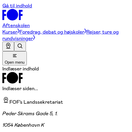
Gå til indhold
Aftenskolen
Kurser
Foredrag, debat og højskoler
Rejser, ture og
rundvisninger
Open menu
Indlæser indhold
Indlæser siden...
FOF's Landssekretariat
Peder Skrams Gade 5, 1.
1054 København K