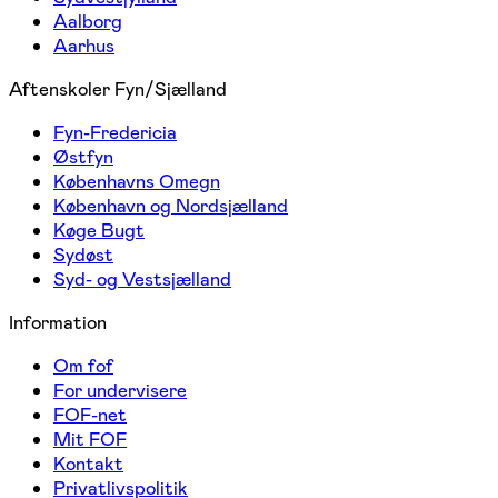
Aalborg
Aarhus
Aftenskoler Fyn/Sjælland
Fyn-Fredericia
Østfyn
Københavns Omegn
København og Nordsjælland
Køge Bugt
Sydøst
Syd- og Vestsjælland
Information
Om fof
For undervisere
FOF-net
Mit FOF
Kontakt
Privatlivspolitik