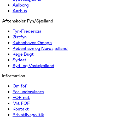
Aalborg
Aarhus
Aftenskoler Fyn/Sjælland
Fyn-Fredericia
Østfyn
Københavns Omegn
København og Nordsjælland
Køge Bugt
Sydøst
Syd- og Vestsjælland
Information
Om fof
For undervisere
FOF-net
Mit FOF
Kontakt
Privatlivspolitik