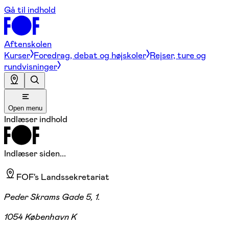
Gå til indhold
Aftenskolen
Kurser
Foredrag, debat og højskoler
Rejser, ture og
rundvisninger
Open menu
Indlæser indhold
Indlæser siden...
FOF's Landssekretariat
Peder Skrams Gade 5, 1.
1054 København K