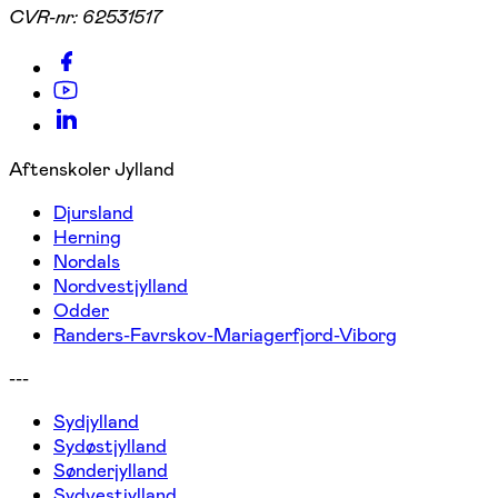
CVR-nr:
62531517
Aftenskoler Jylland
Djursland
Herning
Nordals
Nordvestjylland
Odder
Randers-Favrskov-Mariagerfjord-Viborg
---
Sydjylland
Sydøstjylland
Sønderjylland
Sydvestjylland