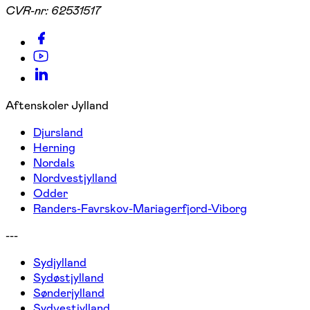
CVR-nr:
62531517
Aftenskoler Jylland
Djursland
Herning
Nordals
Nordvestjylland
Odder
Randers-Favrskov-Mariagerfjord-Viborg
---
Sydjylland
Sydøstjylland
Sønderjylland
Sydvestjylland