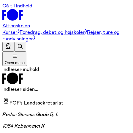
Gå til indhold
Aftenskolen
Kurser
Foredrag, debat og højskoler
Rejser, ture og
rundvisninger
Open menu
Indlæser indhold
Indlæser siden...
FOF's Landssekretariat
Peder Skrams Gade 5, 1.
1054 København K