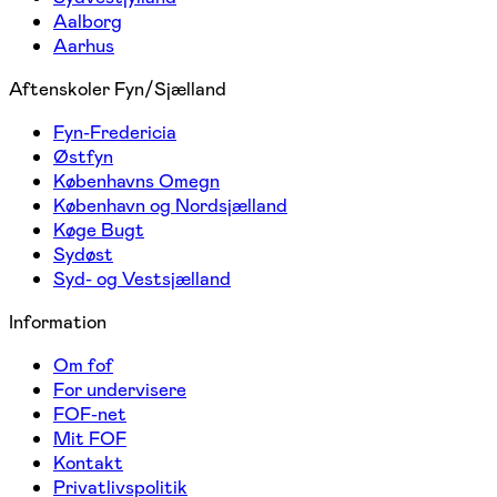
Aalborg
Aarhus
Aftenskoler Fyn/Sjælland
Fyn-Fredericia
Østfyn
Københavns Omegn
København og Nordsjælland
Køge Bugt
Sydøst
Syd- og Vestsjælland
Information
Om fof
For undervisere
FOF-net
Mit FOF
Kontakt
Privatlivspolitik