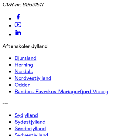
CVR-nr:
62531517
Aftenskoler Jylland
Djursland
Herning
Nordals
Nordvestjylland
Odder
Randers-Favrskov-Mariagerfjord-Viborg
---
Sydjylland
Sydøstjylland
Sønderjylland
Sydvestjylland