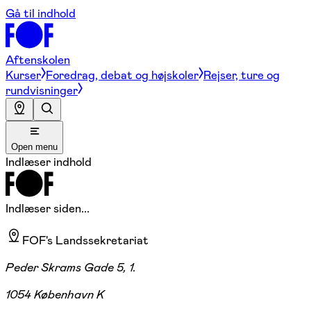
Gå til indhold
Aftenskolen
Kurser
Foredrag, debat og højskoler
Rejser, ture og
rundvisninger
Open menu
Indlæser indhold
Indlæser siden...
FOF's Landssekretariat
Peder Skrams Gade 5, 1.
1054 København K