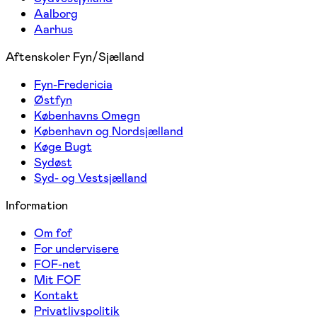
Aalborg
Aarhus
Aftenskoler Fyn/Sjælland
Fyn-Fredericia
Østfyn
Københavns Omegn
København og Nordsjælland
Køge Bugt
Sydøst
Syd- og Vestsjælland
Information
Om fof
For undervisere
FOF-net
Mit FOF
Kontakt
Privatlivspolitik