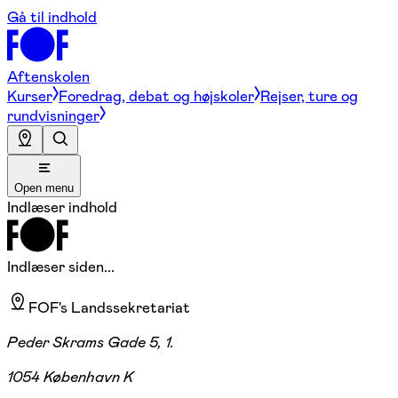
Gå til indhold
Aftenskolen
Kurser
Foredrag, debat og højskoler
Rejser, ture og
rundvisninger
Open menu
Indlæser indhold
Indlæser siden...
FOF's Landssekretariat
Peder Skrams Gade 5, 1.
1054 København K