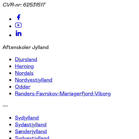
CVR-nr:
62531517
Aftenskoler Jylland
Djursland
Herning
Nordals
Nordvestjylland
Odder
Randers-Favrskov-Mariagerfjord-Viborg
---
Sydjylland
Sydøstjylland
Sønderjylland
Sydvestjylland