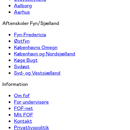
Aalborg
Aarhus
Aftenskoler Fyn/Sjælland
Fyn-Fredericia
Østfyn
Københavns Omegn
København og Nordsjælland
Køge Bugt
Sydøst
Syd- og Vestsjælland
Information
Om fof
For undervisere
FOF-net
Mit FOF
Kontakt
Privatlivspolitik