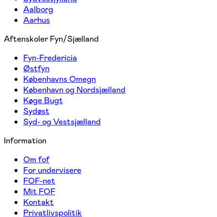
Aalborg
Aarhus
Aftenskoler Fyn/Sjælland
Fyn-Fredericia
Østfyn
Københavns Omegn
København og Nordsjælland
Køge Bugt
Sydøst
Syd- og Vestsjælland
Information
Om fof
For undervisere
FOF-net
Mit FOF
Kontakt
Privatlivspolitik