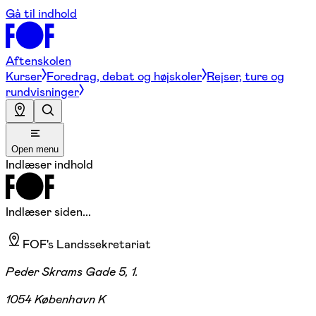
Gå til indhold
Aftenskolen
Kurser
Foredrag, debat og højskoler
Rejser, ture og
rundvisninger
Open menu
Indlæser indhold
Indlæser siden...
FOF's Landssekretariat
Peder Skrams Gade 5, 1.
1054 København K