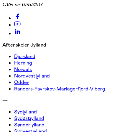
CVR-nr:
62531517
Aftenskoler Jylland
Djursland
Herning
Nordals
Nordvestjylland
Odder
Randers-Favrskov-Mariagerfjord-Viborg
---
Sydjylland
Sydøstjylland
Sønderjylland
Sydvestjylland