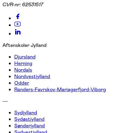
CVR-nr:
62531517
Aftenskoler Jylland
Djursland
Herning
Nordals
Nordvestjylland
Odder
Randers-Favrskov-Mariagerfjord-Viborg
---
Sydjylland
Sydøstjylland
Sønderjylland
Sydvestjylland