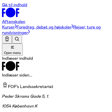
Gå til indhold
Aftenskolen
Kurser
Foredrag, debat og højskoler
Rejser, ture og
rundvisninger
Open menu
Indlæser indhold
Indlæser siden...
FOF's Landssekretariat
Peder Skrams Gade 5, 1.
1054 København K