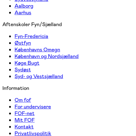
Aalborg
Aarhus
Aftenskoler Fyn/Sjælland
Fyn-Fredericia
Østfyn
Københavns Omegn
København og Nordsjælland
Køge Bugt
Sydøst
Syd- og Vestsjælland
Information
Om fof
For undervisere
FOF-net
Mit FOF
Kontakt
Privatlivspolitik