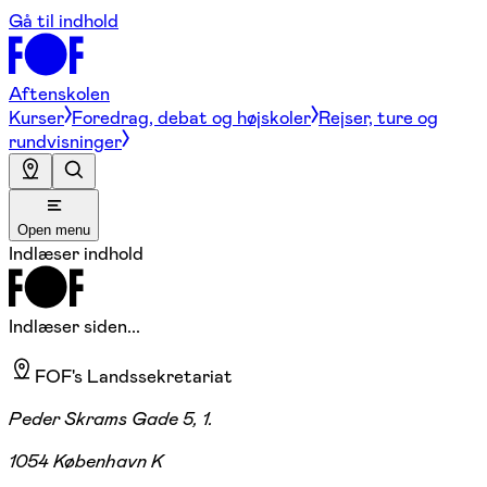
Gå til indhold
Aftenskolen
Kurser
Foredrag, debat og højskoler
Rejser, ture og
rundvisninger
Open menu
Indlæser indhold
Indlæser siden...
FOF's Landssekretariat
Peder Skrams Gade 5, 1.
1054 København K