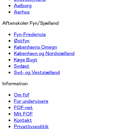
Aalborg
Aarhus
Aftenskoler Fyn/Sjælland
Fyn-Fredericia
Østfyn
Københavns Omegn
København og Nordsjælland
Køge Bugt
Sydøst
Syd- og Vestsjælland
Information
Om fof
For undervisere
FOF-net
Mit FOF
Kontakt
Privatlivspolitik