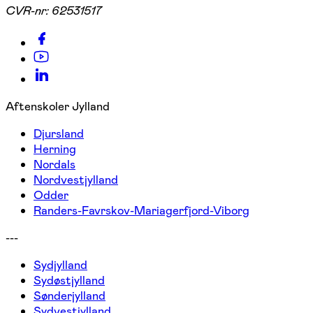
CVR-nr:
62531517
Aftenskoler Jylland
Djursland
Herning
Nordals
Nordvestjylland
Odder
Randers-Favrskov-Mariagerfjord-Viborg
---
Sydjylland
Sydøstjylland
Sønderjylland
Sydvestjylland