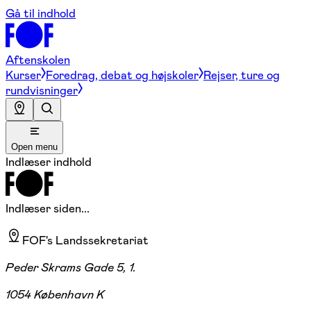
Gå til indhold
Aftenskolen
Kurser
Foredrag, debat og højskoler
Rejser, ture og
rundvisninger
Open menu
Indlæser indhold
Indlæser siden...
FOF's Landssekretariat
Peder Skrams Gade 5, 1.
1054 København K