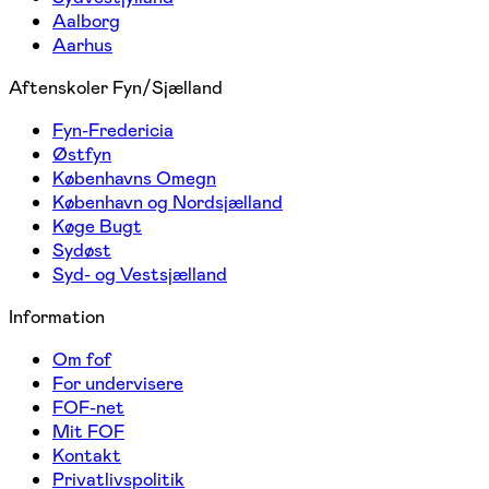
Aalborg
Aarhus
Aftenskoler Fyn/Sjælland
Fyn-Fredericia
Østfyn
Københavns Omegn
København og Nordsjælland
Køge Bugt
Sydøst
Syd- og Vestsjælland
Information
Om fof
For undervisere
FOF-net
Mit FOF
Kontakt
Privatlivspolitik