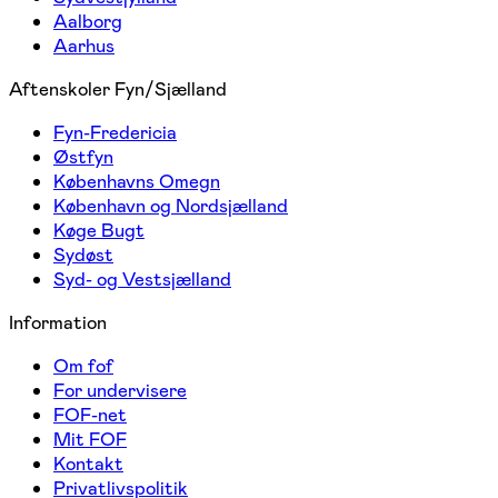
Aalborg
Aarhus
Aftenskoler Fyn/Sjælland
Fyn-Fredericia
Østfyn
Københavns Omegn
København og Nordsjælland
Køge Bugt
Sydøst
Syd- og Vestsjælland
Information
Om fof
For undervisere
FOF-net
Mit FOF
Kontakt
Privatlivspolitik