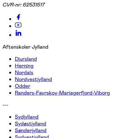
CVR-nr:
62531517
Aftenskoler Jylland
Djursland
Herning
Nordals
Nordvestjylland
Odder
Randers-Favrskov-Mariagerfjord-Viborg
---
Sydjylland
Sydøstjylland
Sønderjylland
Sydvestjylland