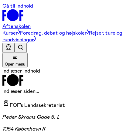
Gå til indhold
Aftenskolen
Kurser
Foredrag, debat og højskoler
Rejser, ture og
rundvisninger
Open menu
Indlæser indhold
Indlæser siden...
FOF's Landssekretariat
Peder Skrams Gade 5, 1.
1054 København K