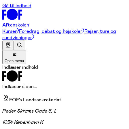
Gå til indhold
Aftenskolen
Kurser
Foredrag, debat og højskoler
Rejser, ture og
rundvisninger
Open menu
Indlæser indhold
Indlæser siden...
FOF's Landssekretariat
Peder Skrams Gade 5, 1.
1054 København K