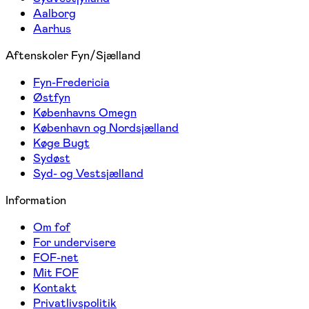
Aalborg
Aarhus
Aftenskoler Fyn/Sjælland
Fyn-Fredericia
Østfyn
Københavns Omegn
København og Nordsjælland
Køge Bugt
Sydøst
Syd- og Vestsjælland
Information
Om fof
For undervisere
FOF-net
Mit FOF
Kontakt
Privatlivspolitik