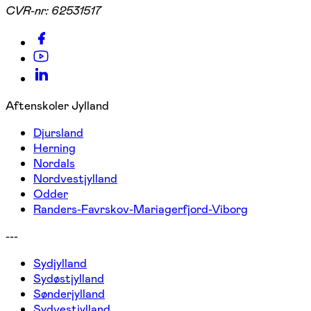
CVR-nr:
62531517
Aftenskoler Jylland
Djursland
Herning
Nordals
Nordvestjylland
Odder
Randers-Favrskov-Mariagerfjord-Viborg
---
Sydjylland
Sydøstjylland
Sønderjylland
Sydvestjylland