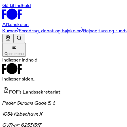
Gå til indhold
Aftenskolen
Kurser
Foredrag, debat og højskoler
Rejser, ture og rund
Open menu
Indlæser indhold
Indlæser siden...
FOF's Landssekretariat
Peder Skrams Gade 5, 1.
1054 København K
CVR-nr:
62531517