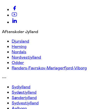
Aftenskoler Jylland
Djursland
Herning
Nordals
Nordvestjylland
Odder
Randers-Favrskov-Mariagerfjord-Viborg
---
Sydjylland
Sydøstjylland
Sønderjylland
Sydvestjylland
Aalborg