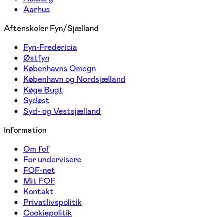
Aarhus
Aftenskoler Fyn/Sjælland
Fyn-Fredericia
Østfyn
Københavns Omegn
København og Nordsjælland
Køge Bugt
Sydøst
Syd- og Vestsjælland
Information
Om fof
For undervisere
FOF-net
Mit FOF
Kontakt
Privatlivspolitik
Cookiepolitik