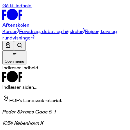
Gå til indhold
Aftenskolen
Kurser
Foredrag, debat og højskoler
Rejser, ture og
rundvisninger
Open menu
Indlæser indhold
Indlæser siden...
FOF's Landssekretariat
Peder Skrams Gade 5, 1.
1054 København K