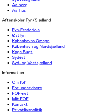
Aalborg
Aarhus
Aftenskoler Fyn/Sjælland
Fyn-Fredericia
Østfyn
Københavns Omegn
København og Nordsjælland
Køge Bugt
Sydøst
Syd- og Vestsjælland
Information
Om fof
For undervisere
FOF-net
Mit FOF
Kontakt
Privatlivspolitik