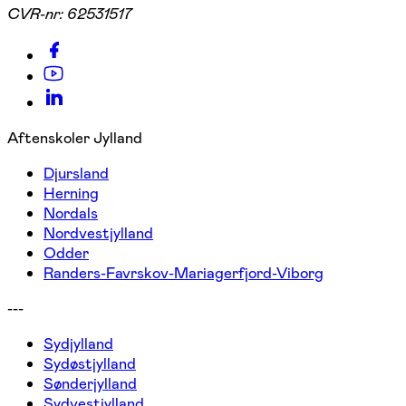
CVR-nr:
62531517
Aftenskoler Jylland
Djursland
Herning
Nordals
Nordvestjylland
Odder
Randers-Favrskov-Mariagerfjord-Viborg
---
Sydjylland
Sydøstjylland
Sønderjylland
Sydvestjylland