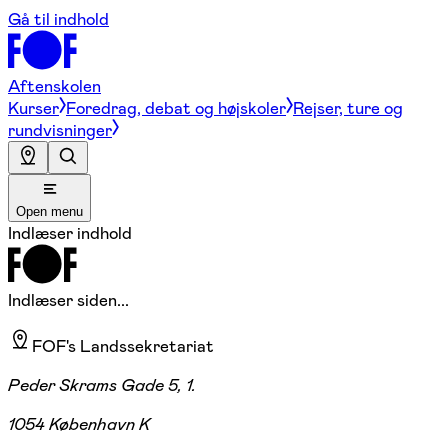
Gå til indhold
Aftenskolen
Kurser
Foredrag, debat og højskoler
Rejser, ture og
rundvisninger
Open menu
Indlæser indhold
Indlæser siden...
FOF's Landssekretariat
Peder Skrams Gade 5, 1.
1054 København K