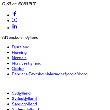
CVR-nr:
62531517
Aftenskoler Jylland
Djursland
Herning
Nordals
Nordvestjylland
Odder
Randers-Favrskov-Mariagerfjord-Viborg
---
Sydjylland
Sydøstjylland
Sønderjylland
Sydvestjylland