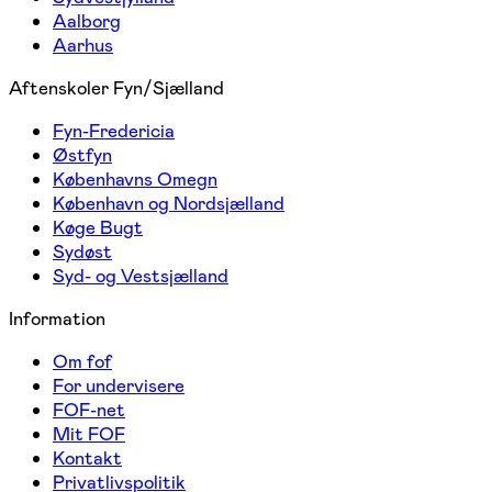
Aalborg
Aarhus
Aftenskoler Fyn/Sjælland
Fyn-Fredericia
Østfyn
Københavns Omegn
København og Nordsjælland
Køge Bugt
Sydøst
Syd- og Vestsjælland
Information
Om fof
For undervisere
FOF-net
Mit FOF
Kontakt
Privatlivspolitik