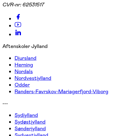
CVR-nr:
62531517
Aftenskoler Jylland
Djursland
Herning
Nordals
Nordvestjylland
Odder
Randers-Favrskov-Mariagerfjord-Viborg
---
Sydjylland
Sydøstjylland
Sønderjylland
Sydvestjylland