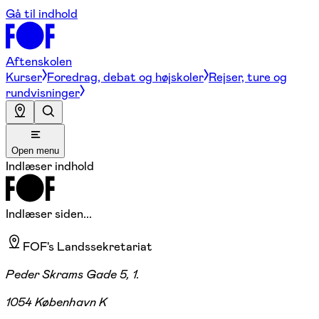
Gå til indhold
Aftenskolen
Kurser
Foredrag, debat og højskoler
Rejser, ture og
rundvisninger
Open menu
Indlæser indhold
Indlæser siden...
FOF's Landssekretariat
Peder Skrams Gade 5, 1.
1054 København K