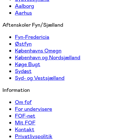
Aalborg
Aarhus
Aftenskoler Fyn/Sjælland
Fyn-Fredericia
Østfyn
Københavns Omegn
København og Nordsjælland
Køge Bugt
Sydøst
Syd- og Vestsjælland
Information
Om fof
For undervisere
FOF-net
Mit FOF
Kontakt
Privatlivspolitik