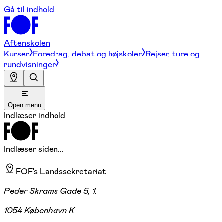
Gå til indhold
Aftenskolen
Kurser
Foredrag, debat og højskoler
Rejser, ture og
rundvisninger
Open menu
Indlæser indhold
Indlæser siden...
FOF's Landssekretariat
Peder Skrams Gade 5, 1.
1054 København K