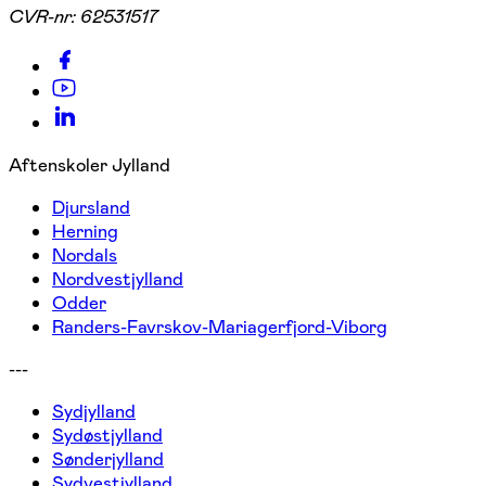
CVR-nr:
62531517
Aftenskoler Jylland
Djursland
Herning
Nordals
Nordvestjylland
Odder
Randers-Favrskov-Mariagerfjord-Viborg
---
Sydjylland
Sydøstjylland
Sønderjylland
Sydvestjylland