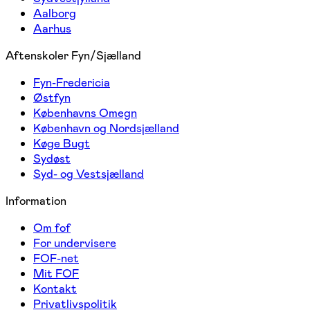
Aalborg
Aarhus
Aftenskoler Fyn/Sjælland
Fyn-Fredericia
Østfyn
Københavns Omegn
København og Nordsjælland
Køge Bugt
Sydøst
Syd- og Vestsjælland
Information
Om fof
For undervisere
FOF-net
Mit FOF
Kontakt
Privatlivspolitik