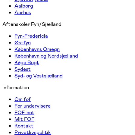
Aalborg
Aarhus
Aftenskoler Fyn/Sjælland
Fyn-Fredericia
Østfyn
Københavns Omegn
København og Nordsjælland
Køge Bugt
Sydøst
Syd- og Vestsjælland
Information
Om fof
For undervisere
FOF-net
Mit FOF
Kontakt
Privatlivspolitik