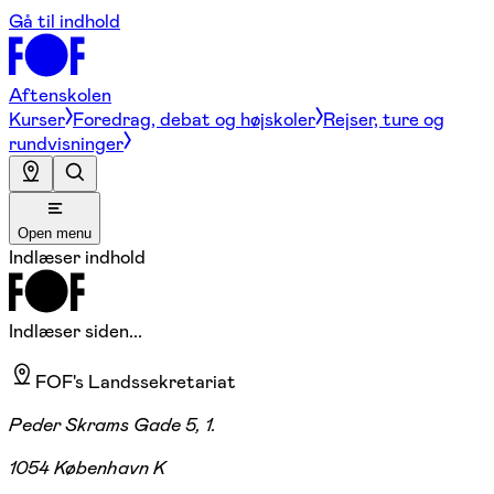
Gå til indhold
Aftenskolen
Kurser
Foredrag, debat og højskoler
Rejser, ture og
rundvisninger
Open menu
Indlæser indhold
Indlæser siden...
FOF's Landssekretariat
Peder Skrams Gade 5, 1.
1054 København K