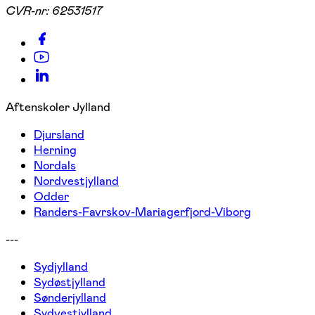
CVR-nr:
62531517
Aftenskoler Jylland
Djursland
Herning
Nordals
Nordvestjylland
Odder
Randers-Favrskov-Mariagerfjord-Viborg
---
Sydjylland
Sydøstjylland
Sønderjylland
Sydvestjylland