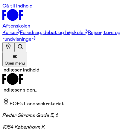
Gå til indhold
Aftenskolen
Kurser
Foredrag, debat og højskoler
Rejser, ture og
rundvisninger
Open menu
Indlæser indhold
Indlæser siden...
FOF's Landssekretariat
Peder Skrams Gade 5, 1.
1054 København K