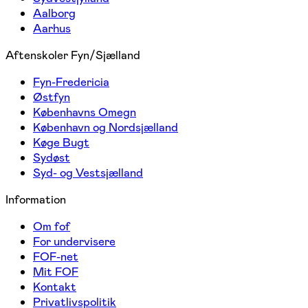
Aalborg
Aarhus
Aftenskoler Fyn/Sjælland
Fyn-Fredericia
Østfyn
Københavns Omegn
København og Nordsjælland
Køge Bugt
Sydøst
Syd- og Vestsjælland
Information
Om fof
For undervisere
FOF-net
Mit FOF
Kontakt
Privatlivspolitik