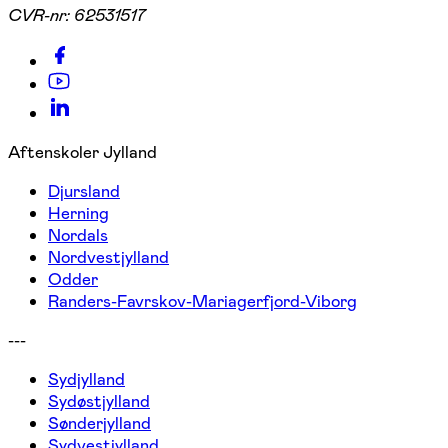
CVR-nr:
62531517
Aftenskoler Jylland
Djursland
Herning
Nordals
Nordvestjylland
Odder
Randers-Favrskov-Mariagerfjord-Viborg
---
Sydjylland
Sydøstjylland
Sønderjylland
Sydvestjylland