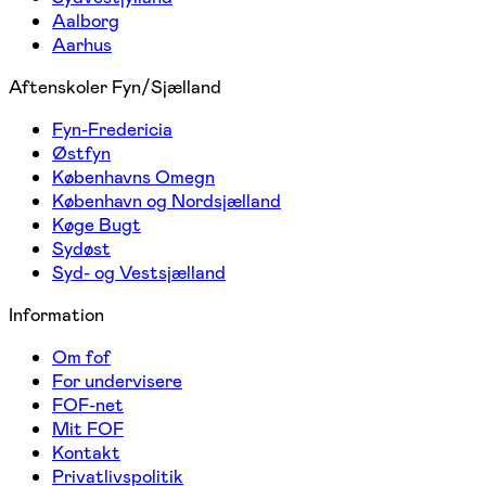
Aalborg
Aarhus
Aftenskoler Fyn/Sjælland
Fyn-Fredericia
Østfyn
Københavns Omegn
København og Nordsjælland
Køge Bugt
Sydøst
Syd- og Vestsjælland
Information
Om fof
For undervisere
FOF-net
Mit FOF
Kontakt
Privatlivspolitik