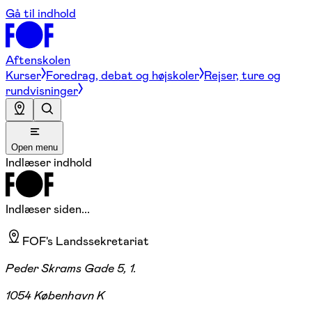
Gå til indhold
Aftenskolen
Kurser
Foredrag, debat og højskoler
Rejser, ture og
rundvisninger
Open menu
Indlæser indhold
Indlæser siden...
FOF's Landssekretariat
Peder Skrams Gade 5, 1.
1054 København K