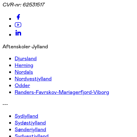
CVR-nr:
62531517
Aftenskoler Jylland
Djursland
Herning
Nordals
Nordvestjylland
Odder
Randers-Favrskov-Mariagerfjord-Viborg
---
Sydjylland
Sydøstjylland
Sønderjylland
Sydvestjylland