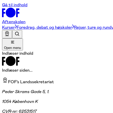
Gå til indhold
Aftenskolen
Kurser
Foredrag, debat og højskoler
Rejser, ture og rund
Open menu
Indlæser indhold
Indlæser siden...
FOF's Landssekretariat
Peder Skrams Gade 5, 1.
1054 København K
CVR-nr:
62531517