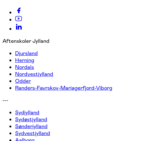
Aftenskoler Jylland
Djursland
Herning
Nordals
Nordvestjylland
Odder
Randers-Favrskov-Mariagerfjord-Viborg
---
Sydjylland
Sydøstjylland
Sønderjylland
Sydvestjylland
Aalborg