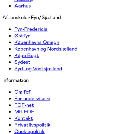
Aarhus
Aftenskoler Fyn/Sjælland
Fyn-Fredericia
Østfyn
Københavns Omegn
København og Nordsjælland
Køge Bugt
Sydøst
Syd- og Vestsjælland
Information
Om fof
For undervisere
FOF-net
Mit FOF
Kontakt
Privatlivspolitik
Cookiepolitik