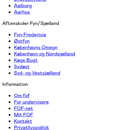
Aalborg
Aarhus
Aftenskoler Fyn/Sjælland
Fyn-Fredericia
Østfyn
Københavns Omegn
København og Nordsjælland
Køge Bugt
Sydøst
Syd- og Vestsjælland
Information
Om fof
For undervisere
FOF-net
Mit FOF
Kontakt
Privatlivspolitik