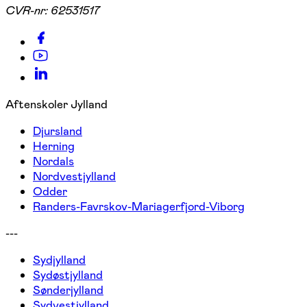
CVR-nr:
62531517
Aftenskoler Jylland
Djursland
Herning
Nordals
Nordvestjylland
Odder
Randers-Favrskov-Mariagerfjord-Viborg
---
Sydjylland
Sydøstjylland
Sønderjylland
Sydvestjylland