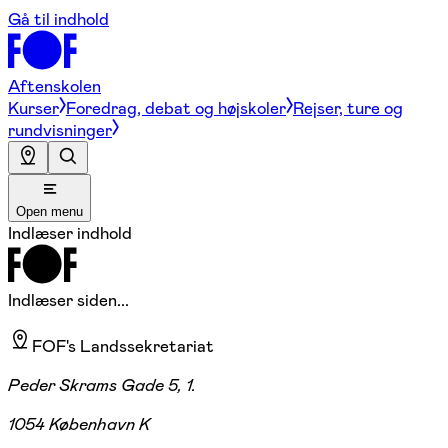
Gå til indhold
Aftenskolen
Kurser
Foredrag, debat og højskoler
Rejser, ture og
rundvisninger
Open menu
Indlæser indhold
Indlæser siden...
FOF's Landssekretariat
Peder Skrams Gade 5, 1.
1054 København K