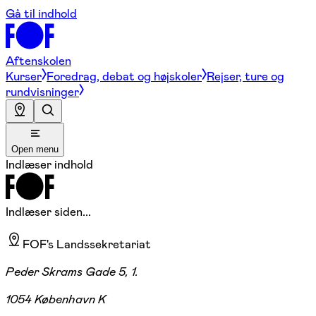
Gå til indhold
Aftenskolen
Kurser
Foredrag, debat og højskoler
Rejser, ture og
rundvisninger
Open menu
Indlæser indhold
Indlæser siden...
FOF's Landssekretariat
Peder Skrams Gade 5, 1.
1054 København K