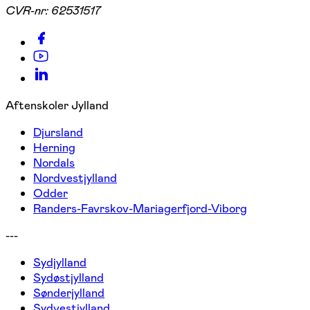
CVR-nr:
62531517
Aftenskoler Jylland
Djursland
Herning
Nordals
Nordvestjylland
Odder
Randers-Favrskov-Mariagerfjord-Viborg
---
Sydjylland
Sydøstjylland
Sønderjylland
Sydvestjylland