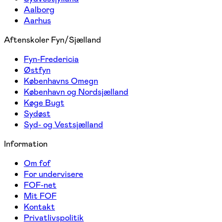
Aalborg
Aarhus
Aftenskoler Fyn/Sjælland
Fyn-Fredericia
Østfyn
Københavns Omegn
København og Nordsjælland
Køge Bugt
Sydøst
Syd- og Vestsjælland
Information
Om fof
For undervisere
FOF-net
Mit FOF
Kontakt
Privatlivspolitik