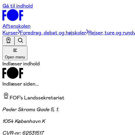
Gå til indhold
Aftenskolen
Kurser
Foredrag, debat og højskoler
Rejser, ture og rund
Open menu
Indlæser indhold
Indlæser siden...
FOF's Landssekretariat
Peder Skrams Gade 5, 1.
1054 København K
CVR-nr:
62531517