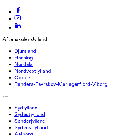
Aftenskoler Jylland
Djursland
Herning
Nordals
Nordvestjylland
Odder
Randers-Favrskov-Mariagerfjord-Viborg
---
Sydjylland
Sydøstjylland
Sønderjylland
Sydvestjylland
Aalborg