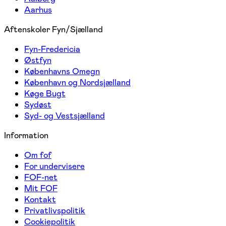
Aarhus
Aftenskoler Fyn/Sjælland
Fyn-Fredericia
Østfyn
Københavns Omegn
København og Nordsjælland
Køge Bugt
Sydøst
Syd- og Vestsjælland
Information
Om fof
For undervisere
FOF-net
Mit FOF
Kontakt
Privatlivspolitik
Cookiepolitik