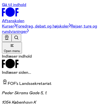
Gå til indhold
Aftenskolen
Kurser
Foredrag, debat og højskoler
Rejser, ture og
rundvisninger
Open menu
Indlæser indhold
Indlæser siden...
FOF's Landssekretariat
Peder Skrams Gade 5, 1.
1054 København K