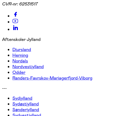
CVR-nr:
62531517
Aftenskoler Jylland
Djursland
Herning
Nordals
Nordvestjylland
Odder
Randers-Favrskov-Mariagerfjord-Viborg
---
Sydjylland
Sydøstjylland
Sønderjylland
Sydvestjylland