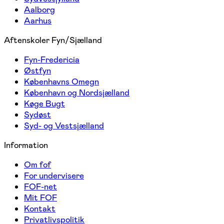
Aalborg
Aarhus
Aftenskoler Fyn/Sjælland
Fyn-Fredericia
Østfyn
Københavns Omegn
København og Nordsjælland
Køge Bugt
Sydøst
Syd- og Vestsjælland
Information
Om fof
For undervisere
FOF-net
Mit FOF
Kontakt
Privatlivspolitik