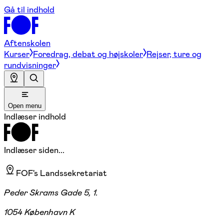
Gå til indhold
Aftenskolen
Kurser
Foredrag, debat og højskoler
Rejser, ture og
rundvisninger
Open menu
Indlæser indhold
Indlæser siden...
FOF's Landssekretariat
Peder Skrams Gade 5, 1.
1054 København K