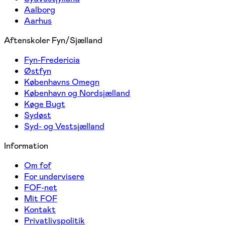
Aalborg
Aarhus
Aftenskoler Fyn/Sjælland
Fyn-Fredericia
Østfyn
Københavns Omegn
København og Nordsjælland
Køge Bugt
Sydøst
Syd- og Vestsjælland
Information
Om fof
For undervisere
FOF-net
Mit FOF
Kontakt
Privatlivspolitik