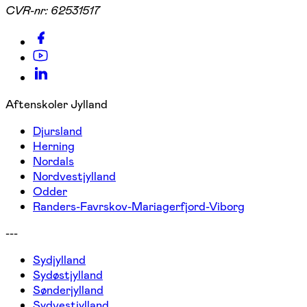
CVR-nr:
62531517
Aftenskoler Jylland
Djursland
Herning
Nordals
Nordvestjylland
Odder
Randers-Favrskov-Mariagerfjord-Viborg
---
Sydjylland
Sydøstjylland
Sønderjylland
Sydvestjylland