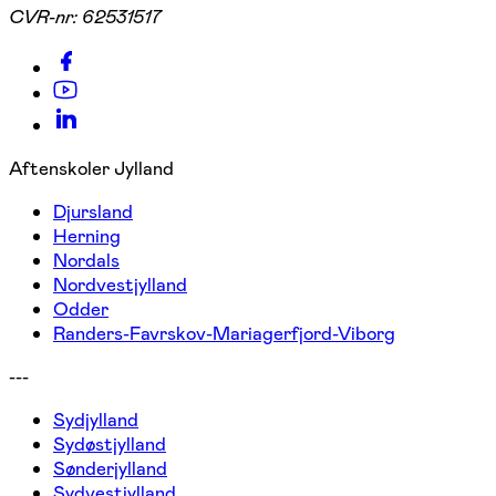
CVR-nr:
62531517
Aftenskoler Jylland
Djursland
Herning
Nordals
Nordvestjylland
Odder
Randers-Favrskov-Mariagerfjord-Viborg
---
Sydjylland
Sydøstjylland
Sønderjylland
Sydvestjylland