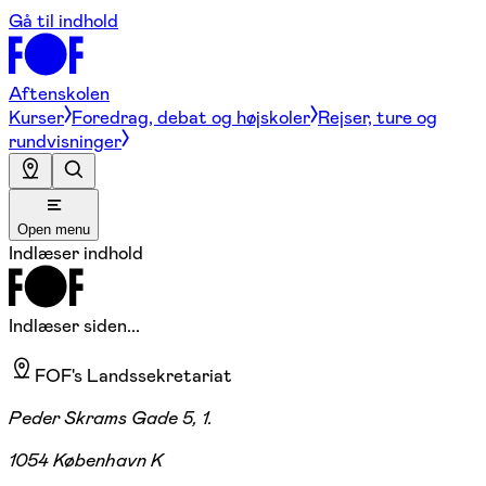
Gå til indhold
Aftenskolen
Kurser
Foredrag, debat og højskoler
Rejser, ture og
rundvisninger
Open menu
Indlæser indhold
Indlæser siden...
FOF's Landssekretariat
Peder Skrams Gade 5, 1.
1054 København K