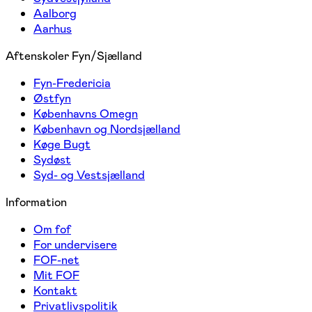
Aalborg
Aarhus
Aftenskoler Fyn/Sjælland
Fyn-Fredericia
Østfyn
Københavns Omegn
København og Nordsjælland
Køge Bugt
Sydøst
Syd- og Vestsjælland
Information
Om fof
For undervisere
FOF-net
Mit FOF
Kontakt
Privatlivspolitik