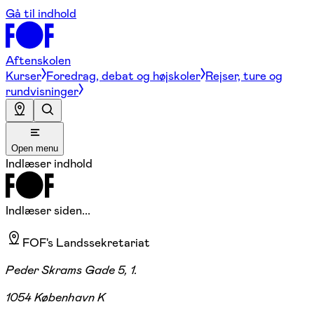
Gå til indhold
Aftenskolen
Kurser
Foredrag, debat og højskoler
Rejser, ture og
rundvisninger
Open menu
Indlæser indhold
Indlæser siden...
FOF's Landssekretariat
Peder Skrams Gade 5, 1.
1054 København K