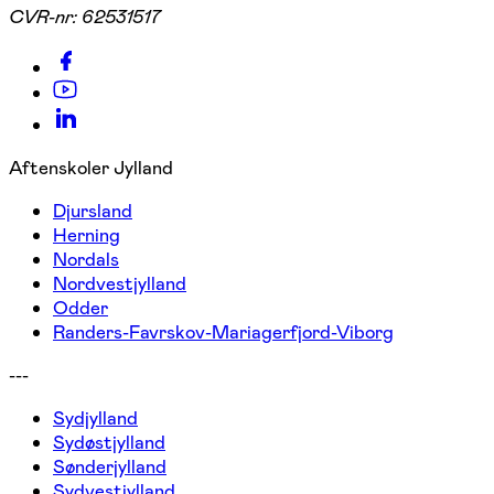
CVR-nr:
62531517
Aftenskoler Jylland
Djursland
Herning
Nordals
Nordvestjylland
Odder
Randers-Favrskov-Mariagerfjord-Viborg
---
Sydjylland
Sydøstjylland
Sønderjylland
Sydvestjylland