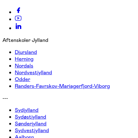
Aftenskoler Jylland
Djursland
Herning
Nordals
Nordvestjylland
Odder
Randers-Favrskov-Mariagerfjord-Viborg
---
Sydjylland
Sydøstjylland
Sønderjylland
Sydvestjylland
Aalborg