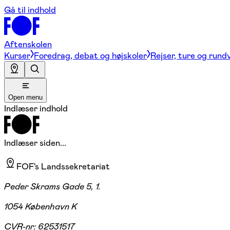
Gå til indhold
Aftenskolen
Kurser
Foredrag, debat og højskoler
Rejser, ture og rund
Open menu
Indlæser indhold
Indlæser siden...
FOF's Landssekretariat
Peder Skrams Gade 5, 1.
1054 København K
CVR-nr:
62531517