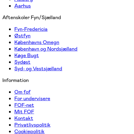
Aarhus
Aftenskoler Fyn/Sjælland
Fyn-Fredericia
Østfyn
Københavns Omegn
København og Nordsjælland
Køge Bugt
Sydøst
Syd- og Vestsjælland
Information
Om fof
For undervisere
FOF-net
Mit FOF
Kontakt
Privatlivspolitik
Cookiepolitik