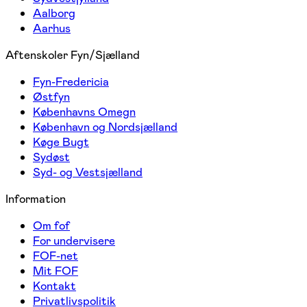
Aalborg
Aarhus
Aftenskoler Fyn/Sjælland
Fyn-Fredericia
Østfyn
Københavns Omegn
København og Nordsjælland
Køge Bugt
Sydøst
Syd- og Vestsjælland
Information
Om fof
For undervisere
FOF-net
Mit FOF
Kontakt
Privatlivspolitik