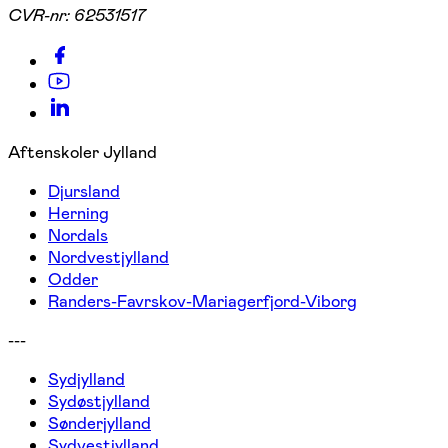
CVR-nr:
62531517
Aftenskoler Jylland
Djursland
Herning
Nordals
Nordvestjylland
Odder
Randers-Favrskov-Mariagerfjord-Viborg
---
Sydjylland
Sydøstjylland
Sønderjylland
Sydvestjylland