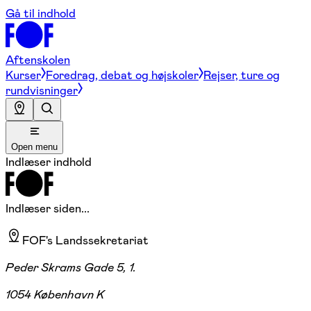
Gå til indhold
Aftenskolen
Kurser
Foredrag, debat og højskoler
Rejser, ture og
rundvisninger
Open menu
Indlæser indhold
Indlæser siden...
FOF's Landssekretariat
Peder Skrams Gade 5, 1.
1054 København K