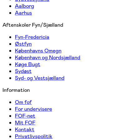
Aalborg
Aarhus
Aftenskoler Fyn/Sjælland
Fyn-Fredericia
Østfyn
Københavns Omegn
København og Nordsjælland
Køge Bugt
Sydøst
Syd- og Vestsjælland
Information
Om fof
For undervisere
FOF-net
Mit FOF
Kontakt
Privatlivspolitik