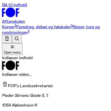
Gå til indhold
Aftenskolen
Kurser
Foredrag, debat og højskoler
Rejser, ture og
rundvisninger
Open menu
Indlæser indhold
Indlæser siden...
FOF's Landssekretariat
Peder Skrams Gade 5, 1.
1054 København K