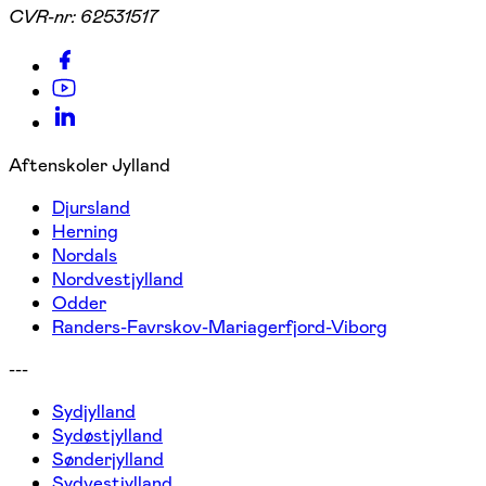
CVR-nr:
62531517
Aftenskoler Jylland
Djursland
Herning
Nordals
Nordvestjylland
Odder
Randers-Favrskov-Mariagerfjord-Viborg
---
Sydjylland
Sydøstjylland
Sønderjylland
Sydvestjylland