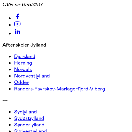
CVR-nr:
62531517
Aftenskoler Jylland
Djursland
Herning
Nordals
Nordvestjylland
Odder
Randers-Favrskov-Mariagerfjord-Viborg
---
Sydjylland
Sydøstjylland
Sønderjylland
Sydvestjylland