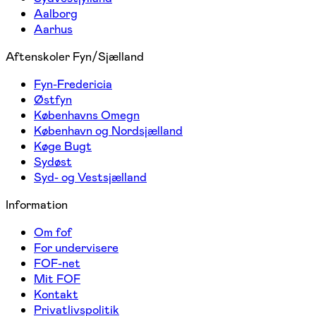
Aalborg
Aarhus
Aftenskoler Fyn/Sjælland
Fyn-Fredericia
Østfyn
Københavns Omegn
København og Nordsjælland
Køge Bugt
Sydøst
Syd- og Vestsjælland
Information
Om fof
For undervisere
FOF-net
Mit FOF
Kontakt
Privatlivspolitik