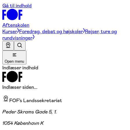
Gå til indhold
Aftenskolen
Kurser
Foredrag, debat og højskoler
Rejser, ture og
rundvisninger
Open menu
Indlæser indhold
Indlæser siden...
FOF's Landssekretariat
Peder Skrams Gade 5, 1.
1054 København K