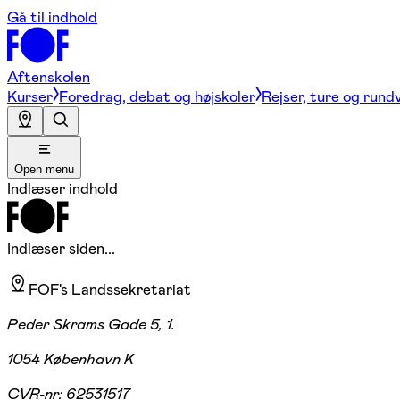
Gå til indhold
Aftenskolen
Kurser
Foredrag, debat og højskoler
Rejser, ture og rund
Open menu
Indlæser indhold
Indlæser siden...
FOF's Landssekretariat
Peder Skrams Gade 5, 1.
1054 København K
CVR-nr:
62531517