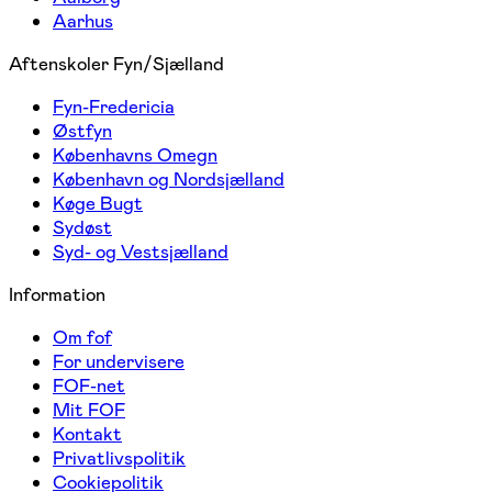
Aarhus
Aftenskoler Fyn/Sjælland
Fyn-Fredericia
Østfyn
Københavns Omegn
København og Nordsjælland
Køge Bugt
Sydøst
Syd- og Vestsjælland
Information
Om fof
For undervisere
FOF-net
Mit FOF
Kontakt
Privatlivspolitik
Cookiepolitik