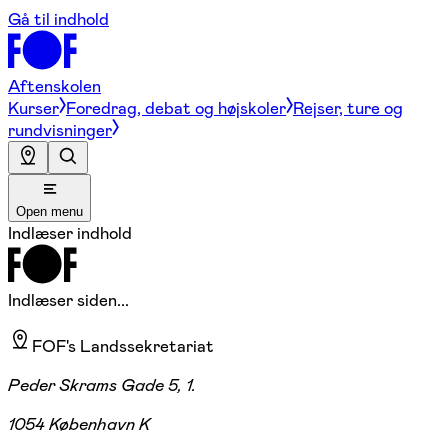
Gå til indhold
Aftenskolen
Kurser
Foredrag, debat og højskoler
Rejser, ture og
rundvisninger
Open menu
Indlæser indhold
Indlæser siden...
FOF's Landssekretariat
Peder Skrams Gade 5, 1.
1054 København K