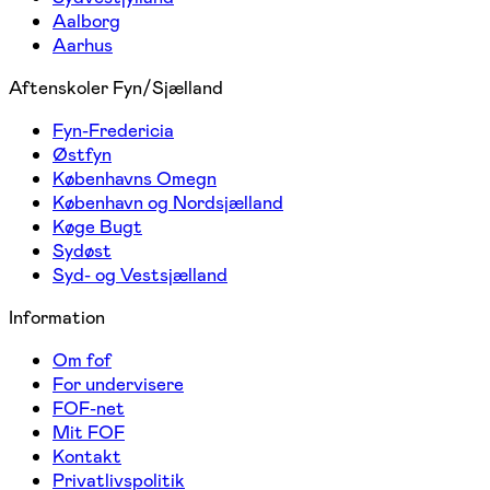
Aalborg
Aarhus
Aftenskoler Fyn/Sjælland
Fyn-Fredericia
Østfyn
Københavns Omegn
København og Nordsjælland
Køge Bugt
Sydøst
Syd- og Vestsjælland
Information
Om fof
For undervisere
FOF-net
Mit FOF
Kontakt
Privatlivspolitik