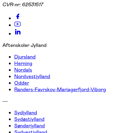
CVR-nr:
62531517
Aftenskoler Jylland
Djursland
Herning
Nordals
Nordvestjylland
Odder
Randers-Favrskov-Mariagerfjord-Viborg
---
Sydjylland
Sydøstjylland
Sønderjylland
Sydvestjylland