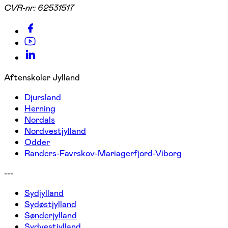
CVR-nr:
62531517
Aftenskoler Jylland
Djursland
Herning
Nordals
Nordvestjylland
Odder
Randers-Favrskov-Mariagerfjord-Viborg
---
Sydjylland
Sydøstjylland
Sønderjylland
Sydvestjylland