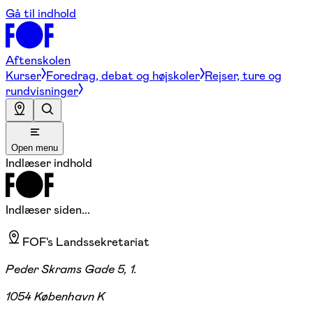
Gå til indhold
Aftenskolen
Kurser
Foredrag, debat og højskoler
Rejser, ture og
rundvisninger
Open menu
Indlæser indhold
Indlæser siden...
FOF's Landssekretariat
Peder Skrams Gade 5, 1.
1054 København K