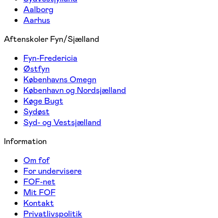
Aalborg
Aarhus
Aftenskoler Fyn/Sjælland
Fyn-Fredericia
Østfyn
Københavns Omegn
København og Nordsjælland
Køge Bugt
Sydøst
Syd- og Vestsjælland
Information
Om fof
For undervisere
FOF-net
Mit FOF
Kontakt
Privatlivspolitik