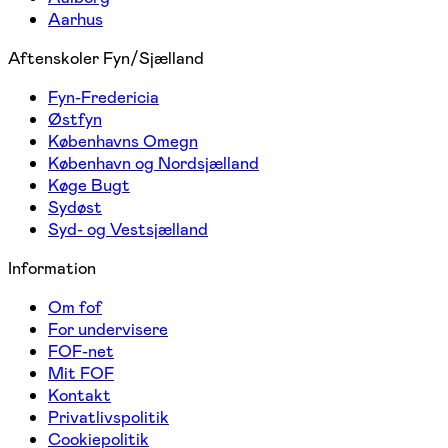
Aarhus
Aftenskoler Fyn/Sjælland
Fyn-Fredericia
Østfyn
Københavns Omegn
København og Nordsjælland
Køge Bugt
Sydøst
Syd- og Vestsjælland
Information
Om fof
For undervisere
FOF-net
Mit FOF
Kontakt
Privatlivspolitik
Cookiepolitik