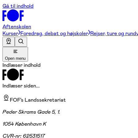
Gå til indhold
Aftenskolen
Kurser
Foredrag, debat og højskoler
Rejser, ture og rund
Open menu
Indlæser indhold
Indlæser siden...
FOF's Landssekretariat
Peder Skrams Gade 5, 1.
1054 København K
CVR-nr:
62531517