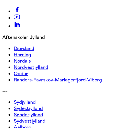
Aftenskoler Jylland
Djursland
Herning
Nordals
Nordvestjylland
Odder
Randers-Favrskov-Mariagerfjord-Viborg
---
Sydjylland
Sydøstjylland
Sønderjylland
Sydvestjylland
Aalborg