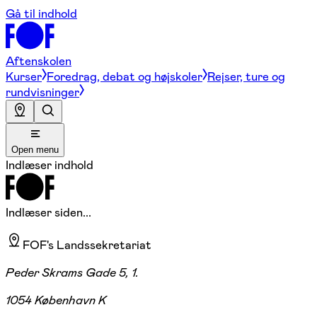
Gå til indhold
Aftenskolen
Kurser
Foredrag, debat og højskoler
Rejser, ture og
rundvisninger
Open menu
Indlæser indhold
Indlæser siden...
FOF's Landssekretariat
Peder Skrams Gade 5, 1.
1054 København K