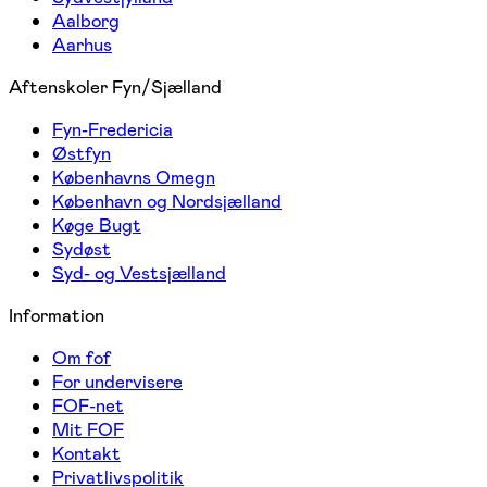
Aalborg
Aarhus
Aftenskoler Fyn/Sjælland
Fyn-Fredericia
Østfyn
Københavns Omegn
København og Nordsjælland
Køge Bugt
Sydøst
Syd- og Vestsjælland
Information
Om fof
For undervisere
FOF-net
Mit FOF
Kontakt
Privatlivspolitik