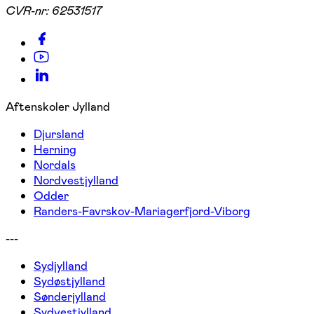
CVR-nr:
62531517
Aftenskoler Jylland
Djursland
Herning
Nordals
Nordvestjylland
Odder
Randers-Favrskov-Mariagerfjord-Viborg
---
Sydjylland
Sydøstjylland
Sønderjylland
Sydvestjylland