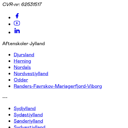
CVR-nr:
62531517
Aftenskoler Jylland
Djursland
Herning
Nordals
Nordvestjylland
Odder
Randers-Favrskov-Mariagerfjord-Viborg
---
Sydjylland
Sydøstjylland
Sønderjylland
Sydvestjylland