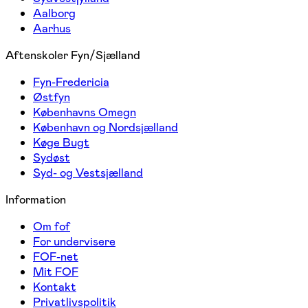
Aalborg
Aarhus
Aftenskoler Fyn/Sjælland
Fyn-Fredericia
Østfyn
Københavns Omegn
København og Nordsjælland
Køge Bugt
Sydøst
Syd- og Vestsjælland
Information
Om fof
For undervisere
FOF-net
Mit FOF
Kontakt
Privatlivspolitik