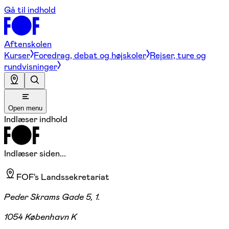
Gå til indhold
Aftenskolen
Kurser
Foredrag, debat og højskoler
Rejser, ture og
rundvisninger
Open menu
Indlæser indhold
Indlæser siden...
FOF's Landssekretariat
Peder Skrams Gade 5, 1.
1054 København K