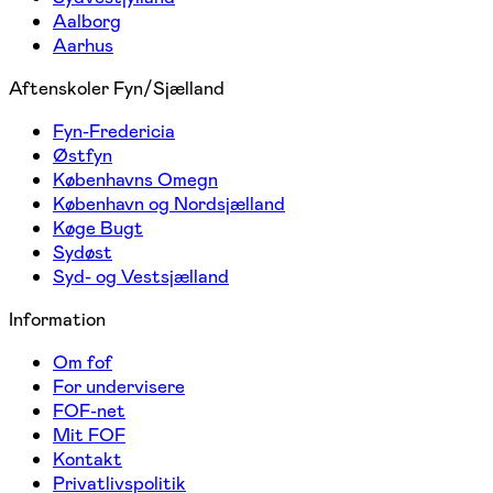
Aalborg
Aarhus
Aftenskoler Fyn/Sjælland
Fyn-Fredericia
Østfyn
Københavns Omegn
København og Nordsjælland
Køge Bugt
Sydøst
Syd- og Vestsjælland
Information
Om fof
For undervisere
FOF-net
Mit FOF
Kontakt
Privatlivspolitik