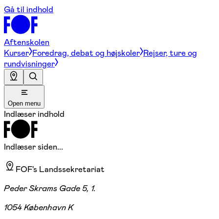
Gå til indhold
Aftenskolen
Kurser
Foredrag, debat og højskoler
Rejser, ture og
rundvisninger
Open menu
Indlæser indhold
Indlæser siden...
FOF's Landssekretariat
Peder Skrams Gade 5, 1.
1054 København K