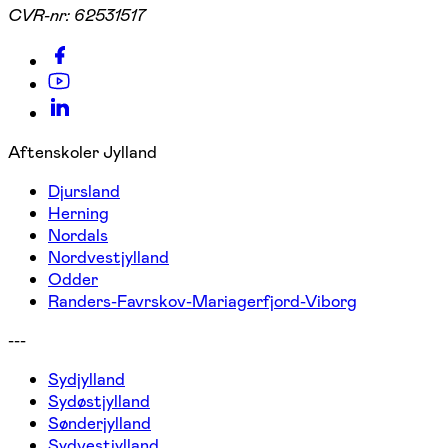
CVR-nr:
62531517
Aftenskoler Jylland
Djursland
Herning
Nordals
Nordvestjylland
Odder
Randers-Favrskov-Mariagerfjord-Viborg
---
Sydjylland
Sydøstjylland
Sønderjylland
Sydvestjylland