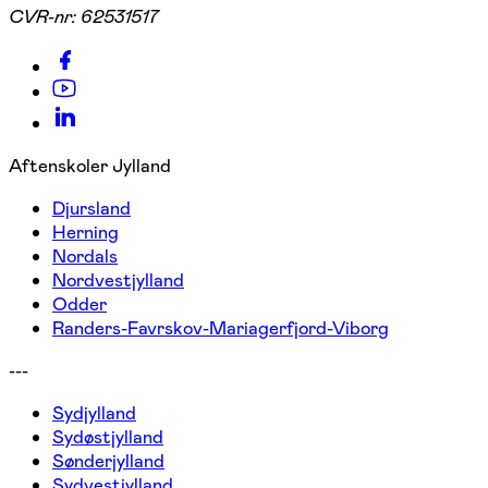
CVR-nr:
62531517
Aftenskoler Jylland
Djursland
Herning
Nordals
Nordvestjylland
Odder
Randers-Favrskov-Mariagerfjord-Viborg
---
Sydjylland
Sydøstjylland
Sønderjylland
Sydvestjylland