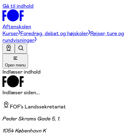
Gå til indhold
Aftenskolen
Kurser
Foredrag, debat og højskoler
Rejser, ture og
rundvisninger
Open menu
Indlæser indhold
Indlæser siden...
FOF's Landssekretariat
Peder Skrams Gade 5, 1.
1054 København K