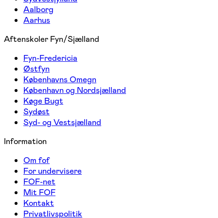
Aalborg
Aarhus
Aftenskoler Fyn/Sjælland
Fyn-Fredericia
Østfyn
Københavns Omegn
København og Nordsjælland
Køge Bugt
Sydøst
Syd- og Vestsjælland
Information
Om fof
For undervisere
FOF-net
Mit FOF
Kontakt
Privatlivspolitik