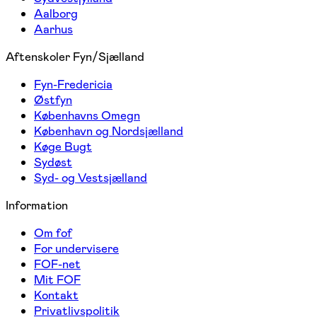
Aalborg
Aarhus
Aftenskoler Fyn/Sjælland
Fyn-Fredericia
Østfyn
Københavns Omegn
København og Nordsjælland
Køge Bugt
Sydøst
Syd- og Vestsjælland
Information
Om fof
For undervisere
FOF-net
Mit FOF
Kontakt
Privatlivspolitik