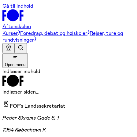
Gå til indhold
Aftenskolen
Kurser
Foredrag, debat og højskoler
Rejser, ture og
rundvisninger
Open menu
Indlæser indhold
Indlæser siden...
FOF's Landssekretariat
Peder Skrams Gade 5, 1.
1054 København K