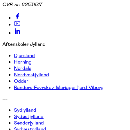
CVR-nr:
62531517
Aftenskoler Jylland
Djursland
Herning
Nordals
Nordvestjylland
Odder
Randers-Favrskov-Mariagerfjord-Viborg
---
Sydjylland
Sydøstjylland
Sønderjylland
Sydvestjylland