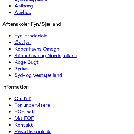
Aalborg
Aarhus
Aftenskoler Fyn/Sjælland
Fyn-Fredericia
Østfyn
Københavns Omegn
København og Nordsjælland
Køge Bugt
Sydøst
Syd- og Vestsjælland
Information
Om fof
For undervisere
FOF-net
Mit FOF
Kontakt
Privatlivspolitik