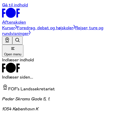
Gå til indhold
Aftenskolen
Kurser
Foredrag, debat og højskoler
Rejser, ture og
rundvisninger
Open menu
Indlæser indhold
Indlæser siden...
FOF's Landssekretariat
Peder Skrams Gade 5, 1.
1054 København K