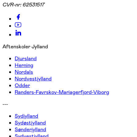
CVR-nr:
62531517
Aftenskoler Jylland
Djursland
Herning
Nordals
Nordvestjylland
Odder
Randers-Favrskov-Mariagerfjord-Viborg
---
Sydjylland
Sydøstjylland
Sønderjylland
Sydvestjylland