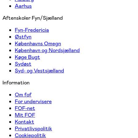
Aarhus
Aftenskoler Fyn/Sjælland
Fyn-Fredericia
Østfyn
Københavns Omegn
København og Nordsjælland
Køge Bugt
Sydøst
Syd- og Vestsjælland
Information
Om fof
For undervisere
FOF-net
Mit FOF
Kontakt
Privatlivspolitik
Cookiepolitik