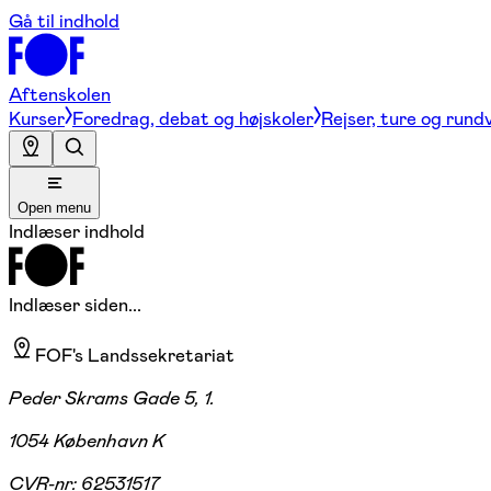
Gå til indhold
Aftenskolen
Kurser
Foredrag, debat og højskoler
Rejser, ture og rund
Open menu
Indlæser indhold
Indlæser siden...
FOF's Landssekretariat
Peder Skrams Gade 5, 1.
1054 København K
CVR-nr:
62531517