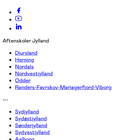
Aftenskoler Jylland
Djursland
Herning
Nordals
Nordvestjylland
Odder
Randers-Favrskov-Mariagerfjord-Viborg
---
Sydjylland
Sydøstjylland
Sønderjylland
Sydvestjylland
Aalborg