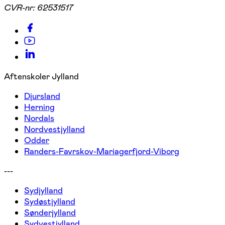
CVR-nr:
62531517
Aftenskoler Jylland
Djursland
Herning
Nordals
Nordvestjylland
Odder
Randers-Favrskov-Mariagerfjord-Viborg
---
Sydjylland
Sydøstjylland
Sønderjylland
Sydvestjylland