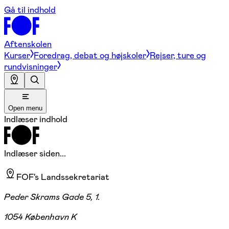
Gå til indhold
Aftenskolen
Kurser
Foredrag, debat og højskoler
Rejser, ture og
rundvisninger
Open menu
Indlæser indhold
Indlæser siden...
FOF's Landssekretariat
Peder Skrams Gade 5, 1.
1054 København K