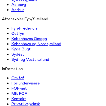
Aalborg
Aarhus
Aftenskoler Fyn/Sjælland
Fyn-Fredericia
Østfyn
Københavns Omegn
København og Nordsjælland
Køge Bugt
Sydøst
Syd- og Vestsjælland
Information
Om fof
For undervisere
FOF-net
Mit FOF
Kontakt
Privatlivspolitik